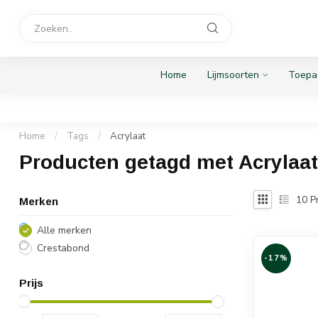
Home
Lijmsoorten
Toepa
Home
/
Tags
/
Acrylaat
Producten getagd met Acrylaat
10
P
Merken
Alle merken
Crestabond
-17%
Prijs