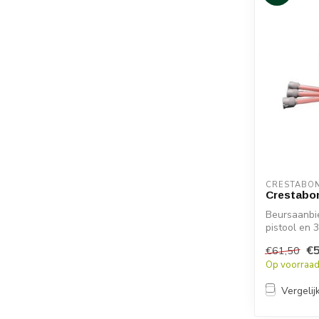
CRESTABO
Crestabo
Beursaanbie
pistool en 3
€5
€61,50
Op voorraa
Vergelij