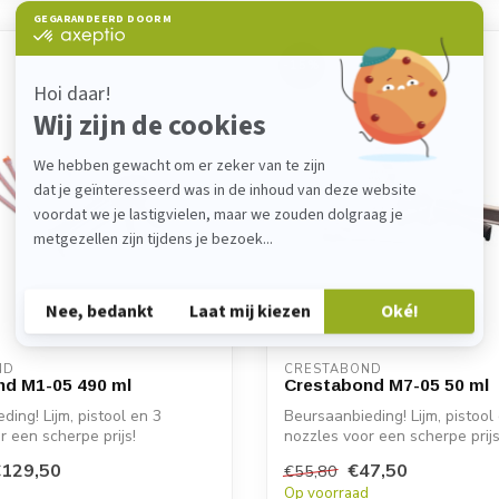
-15%
ND
CRESTABOND
nd M1-05 490 ml
Crestabond M7-05 50 ml
ding! Lijm, pistool en 3
Beursaanbieding! Lijm, pistool
r een scherpe prijs!
nozzles voor een scherpe prijs
€129,50
€47,50
€55,80
Universel...
d
Op voorraad