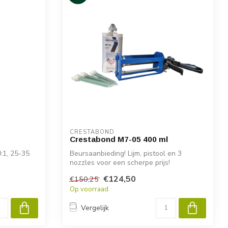
CRESTABOND
Crestabond M7-05 400 ml
:1, 25-35
Beursaanbieding! Lijm, pistool en 3
nozzles voor een scherpe prijs!
€124,50
€150,25
Universel...
Op voorraad
Vergelijk