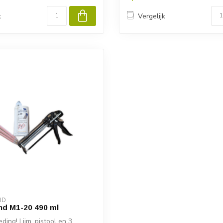
k
Vergelijk
ND
nd M1-20 490 ml
ding! Lijm, pistool en 3