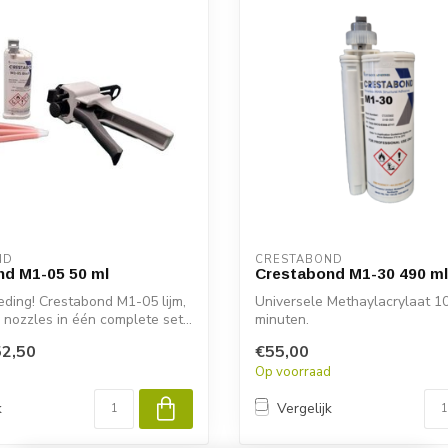
ND
CRESTABOND
nd M1-05 50 ml
Crestabond M1-30 490 ml
ding! Crestabond M1-05 lijm,
Universele Methaylacrylaat 10
 nozzles in één complete set...
minuten.
2,50
€55,00
d
Op voorraad
k
Vergelijk