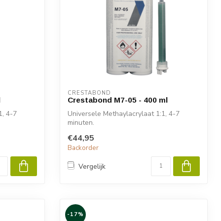
CRESTABOND
l
Crestabond M7-05 - 400 ml
1, 4-7
Universele Methaylacrylaat 1:1, 4-7
minuten.
€44,95
Backorder
Vergelijk
-17%