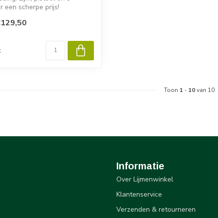
r een scherpe prijs!
€129,50
d
k
Toon
1
-
10
van 10
Informatie
Over Lijmenwinkel
Klantenservice
Verzenden & retourneren