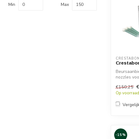
Min
Max
CRESTABO
Crestabo
Beursaanbie
nozzles voo
€150,25
Crestabon...
Op voorraa
Vergelij
-15%