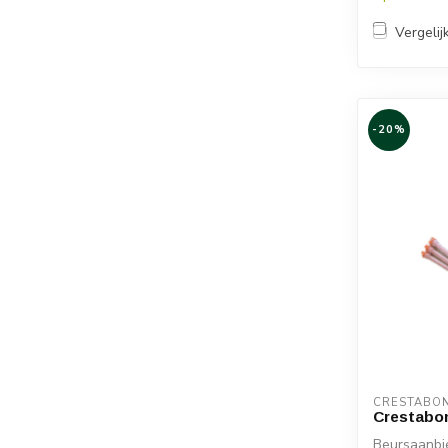
Vergelij
-20%
CRESTABO
Crestabo
Beursaanbie