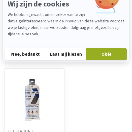
Heeft u vragen over dit product?
Neem gerust contact op met onze
klantenservice via
verkoop@lijmenwinkel.nl
of
+31 (0)85 4011571
. Wij helpen u graag!
Recent bekeken
CRESTABOND