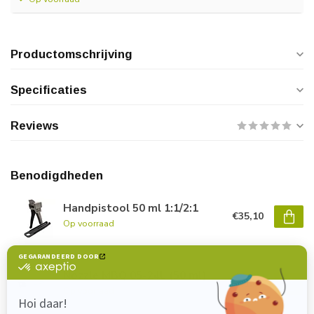
Productomschrijving
Specificaties
Reviews
Benodigdheden
Handpistool 50 ml 1:1/2:1
€35,10
Op voorraad
Nozzle MBQ 05-24L (50 ml)
€1,40
Op voorraad