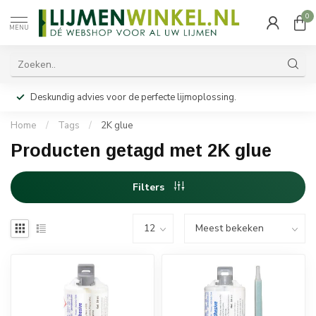
0
MENU
Deskundig advies voor de perfecte lijmoplossing.
Home
/
Tags
/
2K glue
Producten getagd met 2K glue
Filters