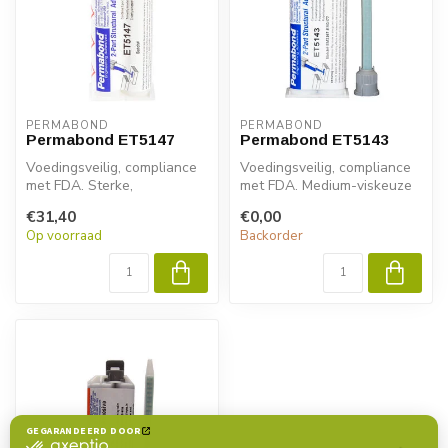
PERMABOND
PERMABOND
Permabond ET5147
Permabond ET5143
Voedingsveilig, compliance
Voedingsveilig, compliance
met FDA. Sterke,
met FDA. Medium-viskeuze
hittebestendige 2K-
2K epoxylijm met
€31,40
€0,00
epoxylijm voor me...
uitstekende...
Op voorraad
Backorder