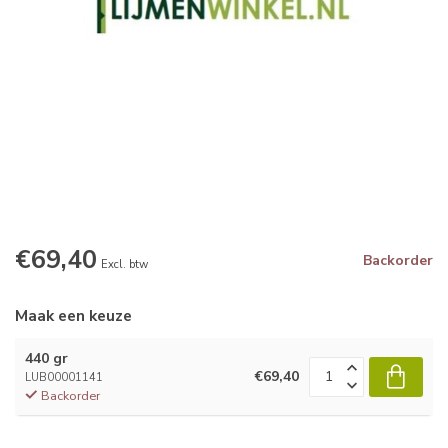
€69,40
Backorder
Excl. btw
Maak een keuze
440 gr
€69,40
LUB00001141
Backorder