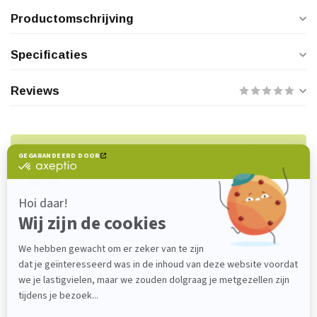
Productomschrijving
Specificaties
Reviews
Heeft u vragen over dit product?
Neem gerust contact op met onze
klantenservice via
verkoop@lijmenwinkel.nl
of
+31 (0)85 4011571
. Wij helpen u graag!
Recent bekeken