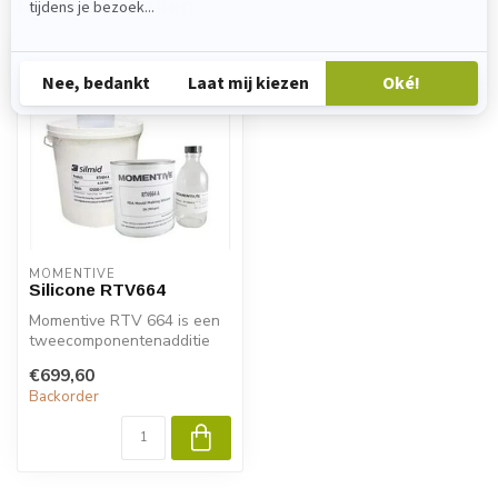
Recent bekeken
MOMENTIVE
Silicone RTV664
Momentive RTV 664 is een
tweecomponentenadditie
(platina) uithardingssilicone
€699,60
me...
Backorder