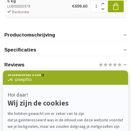
5 kg
€699,60
LUB00000379
Backorder
Productomschrijving
Specificaties
Reviews
Heeft u vragen over dit product?
Neem gerust contact op met onze
klantenservice via
verkoop@lijmenwinkel.nl
of
+31 (0)85 4011571
. Wij helpen u graag!