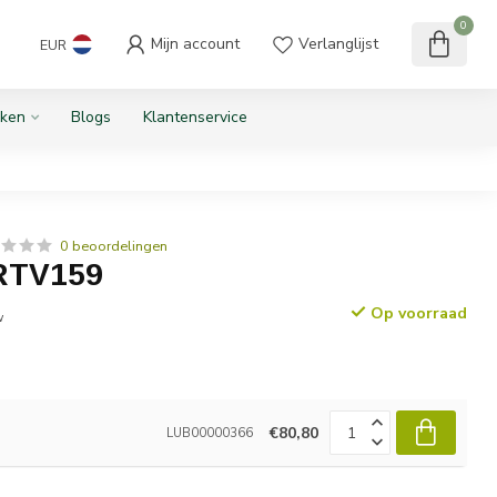
0
Mijn account
Verlanglijst
EUR
ken
Blogs
Klantenservice
0 beoordelingen
 RTV159
Op voorraad
w
€80,80
LUB00000366