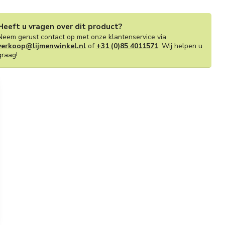
Heeft u vragen over dit product?
Neem gerust contact op met onze klantenservice via
verkoop@lijmenwinkel.nl
of
+31 (0)85 4011571
. Wij helpen u
graag!