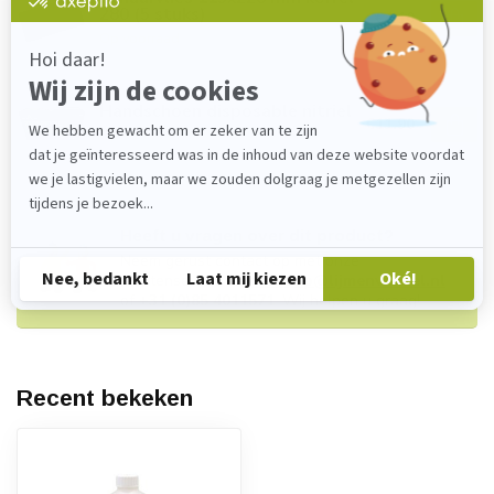
280 (5 stuks)
€4,10
Op voorraad
Handschoen disposable nitriel
€11,90
Op voorraad
Heeft u vragen over dit product?
Neem gerust contact op met onze
klantenservice via
verkoop@lijmenwinkel.nl
of
+31 (0)85 4011571
. Wij helpen u graag!
Recent bekeken