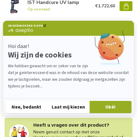
IST Handcure UV lamp
€1.722,60
Op voorraad
IST SPOTcure 01 UV lamp
€983,70
Op voorraad
UV Uithardingslamp 365 nm
€23,80
Op voorraad
UV lamp 395 nm
€23,80
Op voorraad
Heeft u vragen over dit product?
Neem gerust contact op met onze