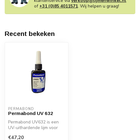
klantenservice via
verkoop@lijmenwinkel.nl
of
+31 (0)85 4011571
. Wij helpen u graag!
Recent bekeken
PERMABOND
Permabond UV 632
Permabond UV632 is een
UV-uithardende lijm voor
gebruik op kunststoffen. Het
€47,20
hee...