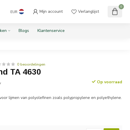
0
Mijn account
Verlanglijst
EUR
ken
Blogs
Klantenservice
0 beoordelingen
d TA 4630
Op voorraad
w
oor lijmen van polyolefinen zoals polypropylene en polyethylene.