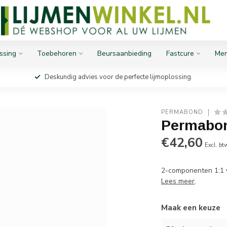
ssing
Toebehoren
Beursaanbieding
Fastcure
Mer
Deskundig advies voor de perfecte lijmoplossing.
PERMABOND
Permabon
€42,60
Excl. bt
2-componenten 1:1 v
Lees meer
.
Maak een keuze