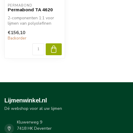
PERMABOND
Permabond TA 4620
2-componenten 1:1 voor
lijmen van polyolefinen
zoals polypropylene en
€156,10
polyethyle...
Backorder
Lijmenwinkel.nl
Dé webshop voor al uw lijmen
Kluwerweg 9
7418 HK Deventer