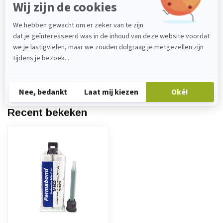
Heeft u vragen over dit product?
Neem gerust contact op met onze
klantenservice via
verkoop@lijmenwinkel.nl
of
+31 (0)85 4011571
. Wij helpen u graag!
Recent bekeken