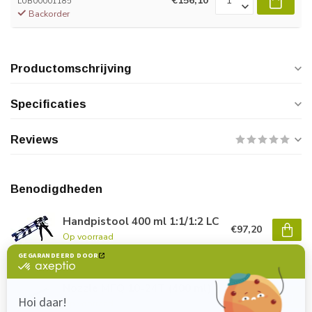
€156,10
LUB00001185
Backorder
Productomschrijving
Specificaties
Reviews
Benodigdheden
Handpistool 400 ml 1:1/1:2 LC
€97,20
Op voorraad
Nozzle MFQ 10-24T (400 ml)
€3,20
Op voorraad