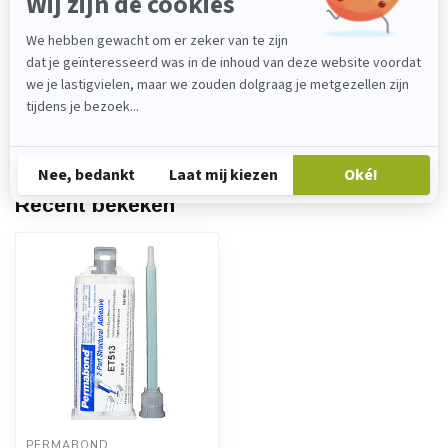
Heeft u vragen over dit product?
Neem gerust contact op met onze
klantenservice via
verkoop@lijmenwinkel.nl
of
+31 (0)85 4011571
. Wij helpen u graag!
Recent bekeken
PERMABOND