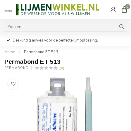
0
MENU
Deskundig advies voor de perfecte lijmoplossing.
Home
/
Permabond ET 513
Permabond ET 513
(0)
PERMABOND