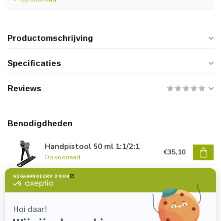
Productomschrijving
Specificaties
Reviews
Benodigdheden
Handpistool 50 ml 1:1/2:1
€35,10
Op voorraad
Nozzle MBQ 05-24L (50 ml)
€1,40
Op voorraad