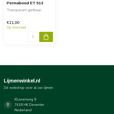
Permabond ET 513
Transparant gietbaar.
€21,00
Op voorraad
Lijmenwinkel.nl
Dé webshop voor al uw lijmen
Kluwerweg 9
7418 HK Deventer
Nederland