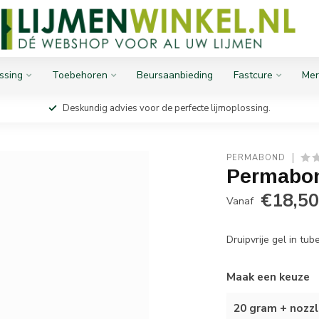
ssing
Toebehoren
Beursaanbieding
Fastcure
Mer
Deskundig advies voor de perfecte lijmoplossing.
PERMABOND
Permabon
€18,5
Vanaf
Druipvrije gel in tub
Maak een keuze
20 gram + nozz