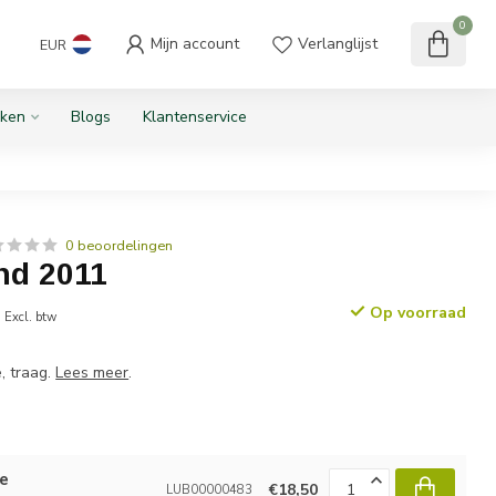
0
Mijn account
Verlanglijst
EUR
ken
Blogs
Klantenservice
0 beoordelingen
d 2011
0
Op voorraad
Excl. btw
e, traag.
Lees meer
.
le
€18,50
LUB00000483