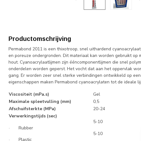
Productomschrijving
Permabond 2011 is een thixotroop, snel uithardend cyanoacrylaat d
en poreuze ondergronden. Dit materiaal kan worden gebruikt op m
hout. Cyanoacrylaatlijmen zijn ééncomponentlijmen die snel poly
onderdelen worden geperst. Het vocht dat aan het oppervlak wordt
gang. Er worden zeer snel sterke verbindingen ontwikkeld op een
eigenschappen maken Permabond cyanoacrylaten tot de ideale lij
Viscositeit (mPa.s)
Gel
Maximale spleetvulling (mm)
0,5
Afschuifsterkte (MPa)
20-24
Verwerkingstijds (sec)
5-10
· Rubber
5-10
· Plastic