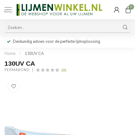
0
MENU
Deskundig advies voor de perfecte lijmoplossing.
Home
/
130UV CA
130UV CA
(0)
PERMABOND