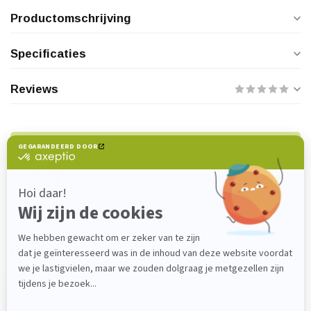
Productomschrijving
Specificaties
Reviews
Heeft u vragen over dit product?
Neem gerust contact op met onze
klantenservice via
verkoop@lijmenwinkel.nl
of
+31 (0)85 4011571
. Wij helpen u graag!
Recent bekeken