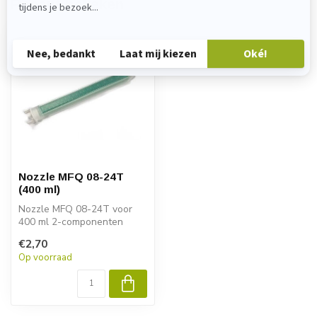
Recent bekeken
Nozzle MFQ 08-24T
(400 ml)
Nozzle MFQ 08-24T voor
400 ml 2-componenten
cartridges. Zorgt voor een
€2,70
nauwkeuri...
Op voorraad