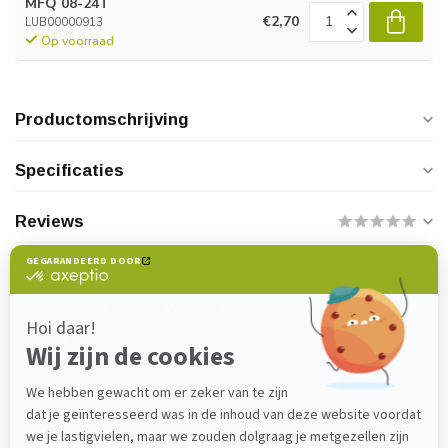
MFQ 08-24T
€2,70
LUB00000913
Op voorraad
Productomschrijving
Specificaties
Reviews
Heeft u vragen over dit product?
Neem gerust contact op met onze
klantenservice via
verkoop@lijmenwinkel.nl
of
+31 (0)85 4011571
. Wij helpen u graag!