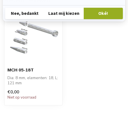
Recent bekeken
MCH 05-18T
Dia: 8 mm, elementen: 18, L:
121 mm
PRIJS OP AANVRAAG
€0,00
Niet op voorraad
STATOMIX™ MCH en
MCHX...