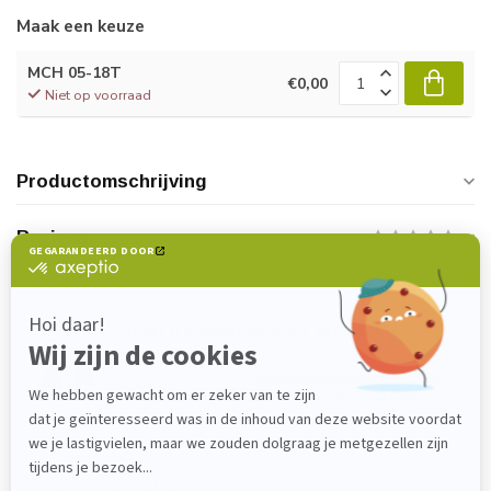
Maak een keuze
MCH 05-18T
€0,00
Niet op voorraad
Productomschrijving
Reviews
Heeft u vragen over dit product?
Neem gerust contact op met onze
klantenservice via
verkoop@lijmenwinkel.nl
of
+31 (0)85 4011571
. Wij helpen u graag!