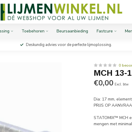
ssing
Toebehoren
Beursaanbieding
Fastcure
Mer
Deskundig advies voor de perfecte lijmoplossing.
0 beoo
MCH 13-
€0,00
Excl. btw
Dia: 17 mm, element
PRIJS OP AANVRA
STATOMIX™ MCH en 
mengen met minimal