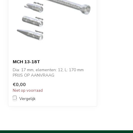
MCH 13-18T
Dia: 17 mm, elementen: 12, L: 170 mm
PRIJS OP AANVRAAG
€0,00
STATOMIX™ MCH en MCH...
Niet op voorraad
Vergelijk