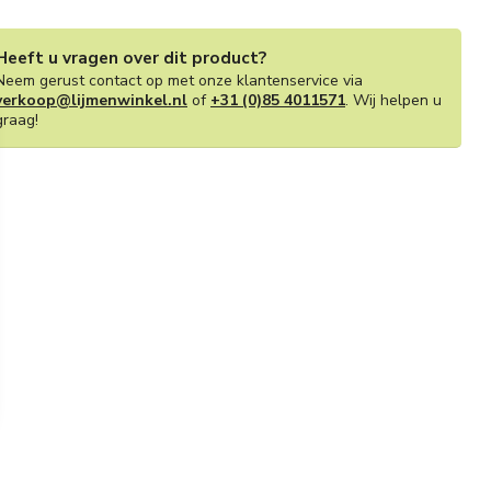
Heeft u vragen over dit product?
Neem gerust contact op met onze klantenservice via
verkoop@lijmenwinkel.nl
of
+31 (0)85 4011571
. Wij helpen u
graag!