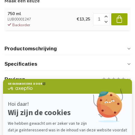
Maak een keuze
750 ml
€13,25
LUB00001247
Backorder
Productomschrijving
Specificaties
Reviews
Heeft u vragen over dit product?
Neem gerust contact op met onze
klantenservice via
verkoop@lijmenwinkel.nl
of
+31 (0)85 4011571
. Wij helpen u graag!