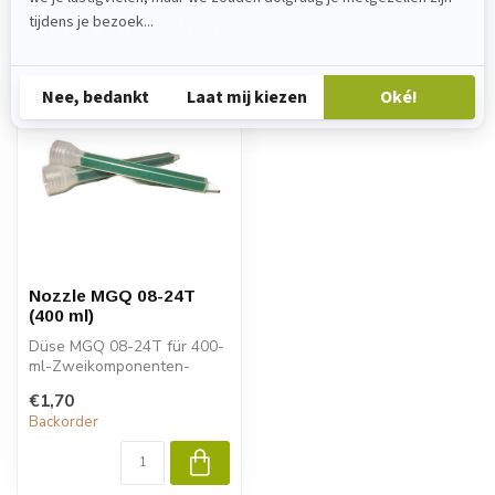
Zuletzt angesehen
Nozzle MGQ 08-24T
(400 ml)
Düse MGQ 08-24T für 400-
ml-Zweikomponenten-
Kartuschen. Für eine
€1,70
gleichmäßige Ver...
Backorder