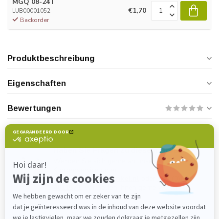
MGQ 08-24T
€1,70
LUB00001052
Backorder
Produktbeschreibung
Eigenschaften
Bewertungen
Haben Sie Fragen zu diesem Produkt?
Wenden Sie sich gerne an unseren
Kundenservice unter
verkoop@lijmenwinkel.nl
oder
+31 (0)85
4011571
. Wir helfen Ihnen gerne weiter!