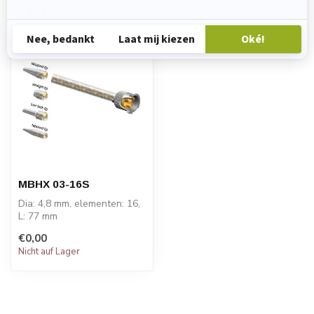
Zuletzt angesehen
MBHX 03-16S
Dia: 4,8 mm, elementen: 16,
L: 77 mm
PREIS AUF ANFRAGE
€0,00
Nicht auf Lager
STATOMIX™-Mischer de...