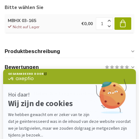
Bitte wählen Sie
MBHX 03-16S
€0,00
Nicht auf Lager
Produktbeschreibung
Bewertungen
Haben Sie Fragen zu diesem Produkt?
Wenden Sie sich gerne an unseren
Kundenservice unter
verkoop@lijmenwinkel.nl
oder
+31 (0)85
4011571
. Wir helfen Ihnen gerne weiter!