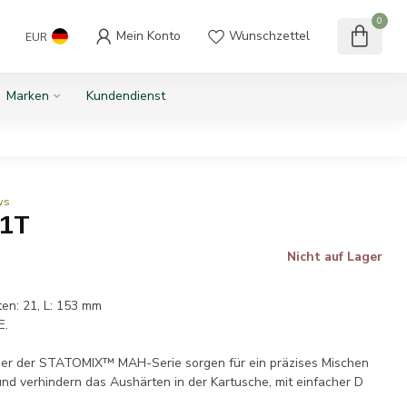
0
Mein Konto
Wunschzettel
EUR
Marken
Kundendienst
ws
21T
Nicht auf Lager
.
ten: 21, L: 153 mm
E.
cher der STATOMIX™ MAH-Serie sorgen für ein präzises Mischen
und verhindern das Aushärten in der Kartusche, mit einfacher D