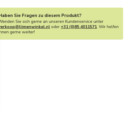
Haben Sie Fragen zu diesem Produkt?
Wenden Sie sich gerne an unseren Kundenservice unter
verkoop@lijmenwinkel.nl
oder
+31 (0)85 4011571
. Wir helfen
Ihnen gerne weiter!