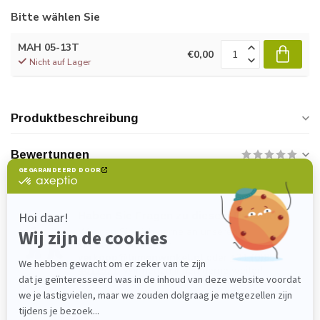
Bitte wählen Sie
MAH 05-13T
€0,00
Nicht auf Lager
Produktbeschreibung
Bewertungen
Haben Sie Fragen zu diesem Produkt?
Wenden Sie sich gerne an unseren
Kundenservice unter
verkoop@lijmenwinkel.nl
oder
+31 (0)85
4011571
. Wir helfen Ihnen gerne weiter!