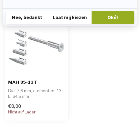
Zuletzt angesehen
MAH 05-13T
Dia: 7,6 mm, elementen: 13,
L: 84,6 mm
PREIS AUF ANFRAGE.
€0,00
Nicht auf Lager
Die statischen Mis...