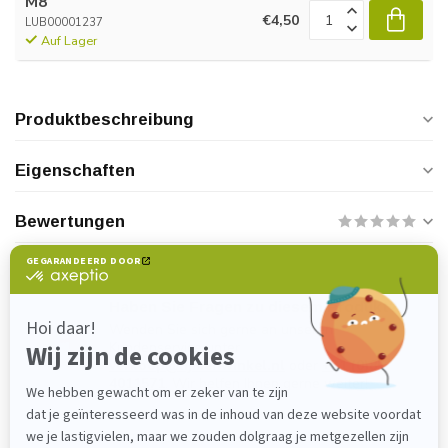
M8
€4,50
LUB00001237
Auf Lager
Produktbeschreibung
Eigenschaften
Bewertungen
Haben Sie Fragen zu diesem Produkt?
Wenden Sie sich gerne an unseren
Kundenservice unter
verkoop@lijmenwinkel.nl
oder
+31 (0)85
4011571
. Wir helfen Ihnen gerne weiter!