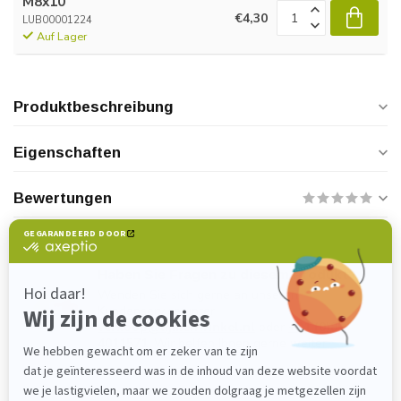
M8x10
€4,30
LUB00001224
Auf Lager
Produktbeschreibung
Eigenschaften
Bewertungen
Haben Sie Fragen zu diesem Produkt?
Wenden Sie sich gerne an unseren
Kundenservice unter
verkoop@lijmenwinkel.nl
oder
+31 (0)85
4011571
. Wir helfen Ihnen gerne weiter!