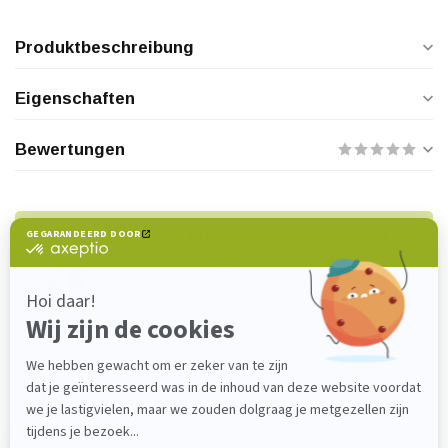
Produktbeschreibung
Eigenschaften
Bewertungen
Haben Sie Fragen zu diesem Produkt?
Wenden Sie sich gerne an unseren
Kundenservice unter
verkoop@lijmenwinkel.nl
oder
+31 (0)85
4011571
. Wir helfen Ihnen gerne weiter!
Zuletzt angesehen