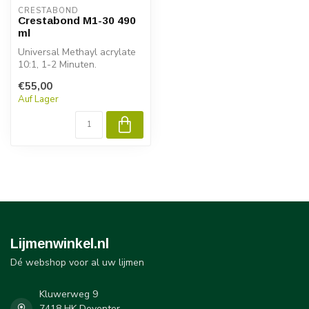
CRESTABOND
Crestabond M1-30 490
ml
Universal Methayl acrylate
10:1, 1-2 Minuten.
€55,00
Auf Lager
Lijmenwinkel.nl
Dé webshop voor al uw lijmen
Kluwerweg 9
7418 HK Deventer