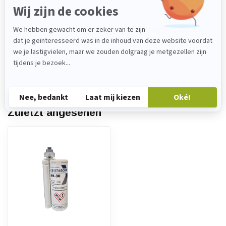
Haben Sie Fragen zu diesem Produkt?
Wenden Sie sich gerne an unseren
Kundenservice unter
verkoop@lijmenwinkel.nl
oder
+31 (0)85
4011571
. Wir helfen Ihnen gerne weiter!
Zuletzt angesehen