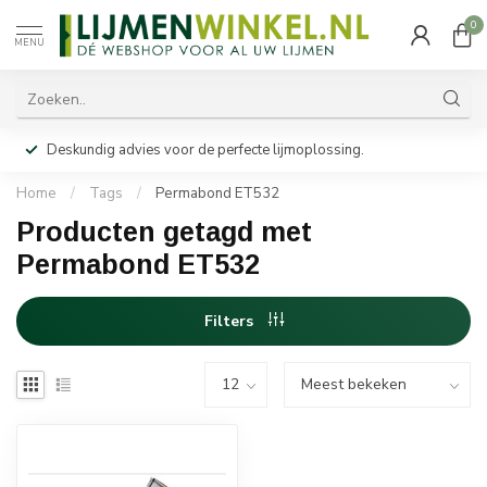
0
MENU
Deskundig advies voor de perfecte lijmoplossing.
Home
/
Tags
/
Permabond ET532
Producten getagd met
Permabond ET532
Filters