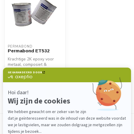
PERMABOND
Permabond ET532
Krachtige 2K epoxy voor
metaal, composiet &
kunststof. Permabond
€95,35
ET532 biedt sne...
Op voorraad
Toon
1
-
1
van 1