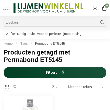
0
MENU
Deskundig advies voor de perfecte lijmoplossing.
Home
/
Tags
/
Permabond ET5145
Producten getagd met
Permabond ET5145
Filters