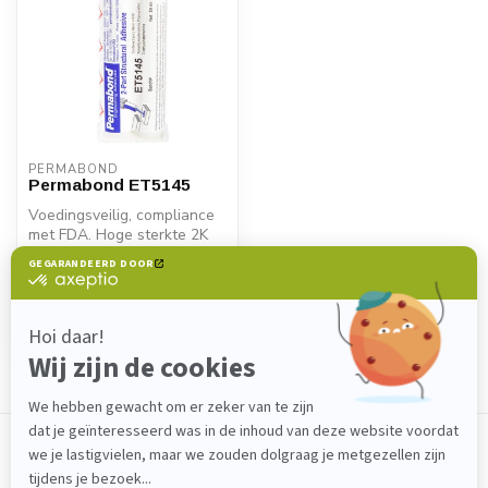
PERMABOND
Permabond ET5145
Voedingsveilig, compliance
met FDA. Hoge sterkte 2K
epoxy voor metaal,
€24,10
composiet...
Op voorraad
Toon
1
-
1
van 1