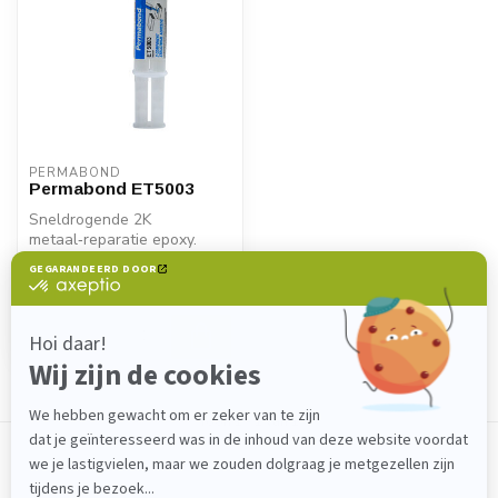
PERMABOND
Permabond ET5003
Sneldrogende 2K
metaal‑reparatie epoxy.
Permabond ET5003 biedt
€15,40
hoge sterkte, sne...
Backorder
Toon
1
-
1
van 1