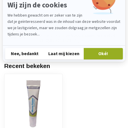
Heeft u vragen over dit product?
Neem gerust contact op met onze
klantenservice via
verkoop@lijmenwinkel.nl
of
+31 (0)85 4011571
. Wij helpen u graag!
Recent bekeken