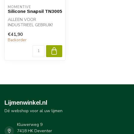
MOMENTIVE
Silicone Snapsil TN3005
ALLEEN VOOR
INDUSTRIEEL GEBRUIK!
Momentive SnapSIL TN3005
€41,90
is een laag vluchtig ...
Backorder
Lijmenwinkel.nl
Dé webshop voor al uw lijmen
Kluwerweg 9
7418 HK Deventer