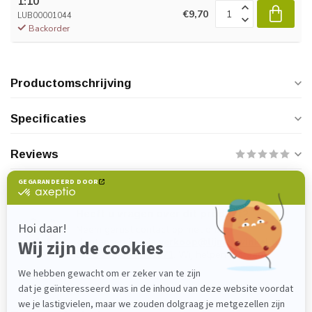
1:10
€9,70
LUB00001044
Backorder
Productomschrijving
Specificaties
Reviews
Heeft u vragen over dit product?
Neem gerust contact op met onze
klantenservice via
verkoop@lijmenwinkel.nl
of
+31 (0)85 4011571
. Wij helpen u graag!