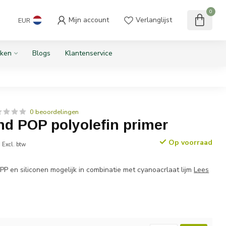
0
Mijn account
Verlanglijst
EUR
ken
Blogs
Klantenservice
0 beoordelingen
d POP polyolefin primer
0
Op voorraad
Excl. btw
PP en siliconen mogelijk in combinatie met cyanoacrlaat lijm
Lees