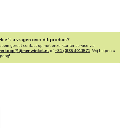
Heeft u vragen over dit product?
Neem gerust contact op met onze klantenservice via
verkoop@lijmenwinkel.nl
of
+31 (0)85 4011571
. Wij helpen u
graag!