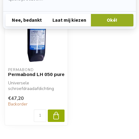
PERMABOND
Permabond LH 050 pure
Universele
schroefdraadafdichting
NSF/ANSI 61 gecertificeerd.
€47,20
Backorder