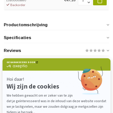
€47,20
LUB00000880
Backorder
Productomschrijving
Specificaties
Reviews
Heeft u vragen over dit product?
Neem gerust contact op met onze
klantenservice via
verkoop@lijmenwinkel.nl
of
+31 (0)85 4011571
. Wij helpen u graag!
Recent bekeken