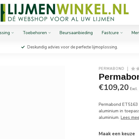
ssing
Toebehoren
Beursaanbieding
Fastcure
Mer
Deskundig advies voor de perfecte lijmoplossing.
PERMABOND
Permabo
€109,20
Excl.
Permabond ET5163 i
aluminium in toepas
aluminium.
Lees mee
Maak een keuze