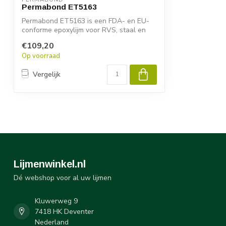
Permabond ET5163
Permabond ET5163 is een FDA- en EU-
conforme epoxylijm voor RVS, staal en
alumini...
€109,20
Op voorraad
Vergelijk
Lijmenwinkel.nl
Dé webshop voor al uw lijmen
Kluwerweg 9
7418 HK Deventer
Nederland