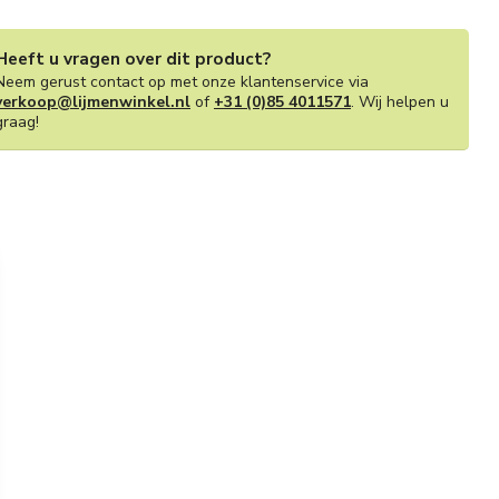
Heeft u vragen over dit product?
Neem gerust contact op met onze klantenservice via
verkoop@lijmenwinkel.nl
of
+31 (0)85 4011571
. Wij helpen u
graag!