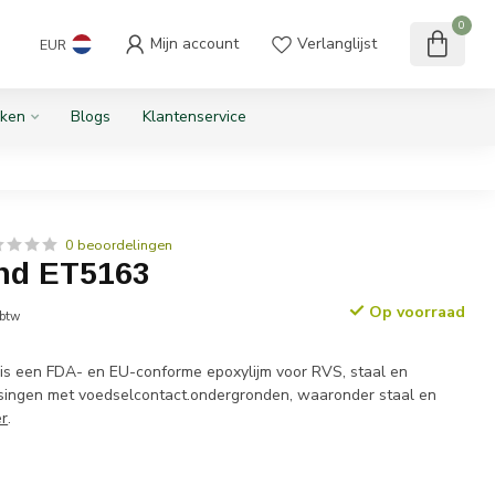
0
Mijn account
Verlanglijst
EUR
ken
Blogs
Klantenservice
0 beoordelingen
nd ET5163
Op voorraad
 btw
s een FDA- en EU-conforme epoxylijm voor RVS, staal en
singen met voedselcontact.ondergronden, waaronder staal en
r
.