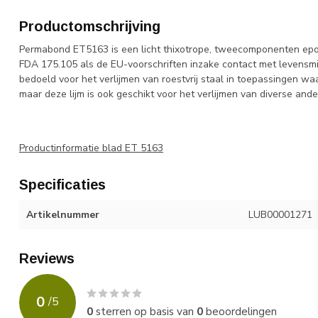
Productomschrijving
Permabond ET5163 is een licht thixotrope, tweecomponenten epox
FDA 175.105 als de EU-voorschriften inzake contact met levensmi
bedoeld voor het verlijmen van roestvrij staal in toepassingen wa
maar deze lijm is ook geschikt voor het verlijmen van diverse an
Productinformatie blad ET 5163
Specificaties
Artikelnummer
LUB00001271
Reviews
0
/
5
0
sterren op basis van
0
beoordelingen