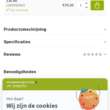
320 ml
€74,20
LUB00000632
Op voorraad
Productomschrijving
Specificaties
Reviews
Benodigdheden
DL CHEMICALS
Handpistool Dual power 310
€35,00
ml
Op voorraad