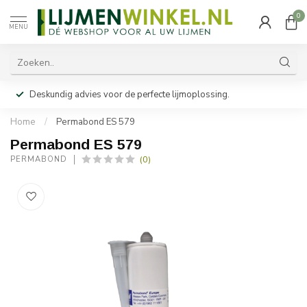
0
MENU
Deskundig advies voor de perfecte lijmoplossing.
Home
/
Permabond ES 579
Permabond ES 579
(0)
PERMABOND