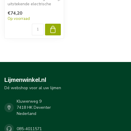
uitstekende electrische
isolatie. Hoge
€74,20
temperatuursb...
Op voorraad
Lijmenwinkel.nl
Dé webshop voor al uw lijmen
Kluwerweg 9
7418 HK Deventer
Nederland
085-4011571