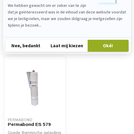
Heeft u vragen over dit product?
Neem gerust contact op met onze
klantenservice via
verkoop@lijmenwinkel.nl
of
+31 (0)85 4011571
. Wij helpen u graag!
Recent bekeken
PERMABOND
Permabond ES 579
Goede thermische geleiding,