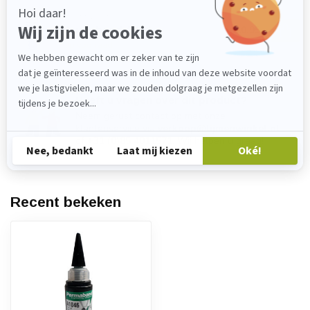
PERMABOND
Permabond A 905
€20,95
Op voorraad
Heeft u vragen over dit product?
Neem gerust contact op met onze
klantenservice via
verkoop@lijmenwinkel.nl
of
+31 (0)85 4011571
. Wij helpen u graag!
Recent bekeken