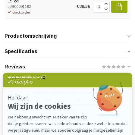
15 kg
€88,36
LUB00001192
Backorder
Productomschrijving
Specificaties
Reviews
Heeft u vragen over dit product?
Neem gerust contact op met onze
klantenservice via
verkoop@lijmenwinkel.nl
of
+31 (0)85 4011571
. Wij helpen u graag!