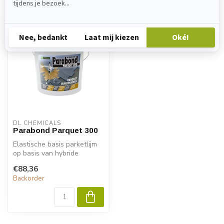
Recent bekeken
DL CHEMICALS
Parabond Parquet 300
Elastische basis parketlijm
op basis van hybride
polymeren voor het
€88,36
verlijmen va...
Backorder