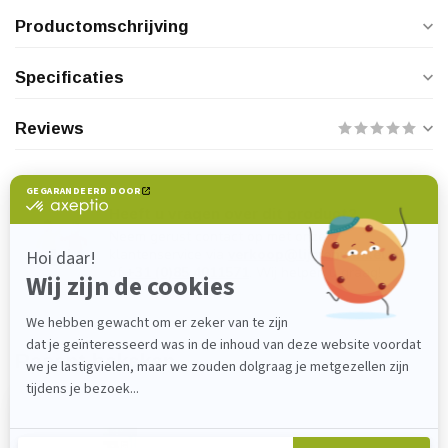
Productomschrijving
Specificaties
Reviews
Heeft u vragen over dit product?
Neem gerust contact op met onze
klantenservice via
verkoop@lijmenwinkel.nl
of
+31 (0)85 4011571
. Wij helpen u graag!
Recent bekeken