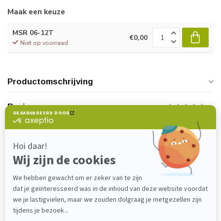
Maak een keuze
MSR 06-12T
€0,00
Niet op voorraad
Productomschrijving
Reviews
Heeft u vragen over dit product?
Neem gerust contact op met onze
klantenservice via
verkoop@lijmenwinkel.nl
of
+31 (0)85 4011571
. Wij helpen u graag!