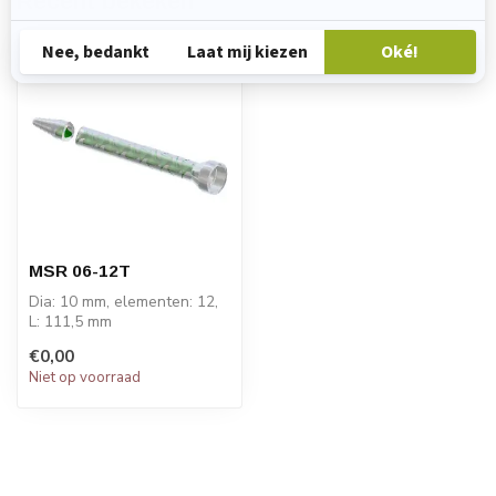
Recent bekeken
MSR 06-12T
Dia: 10 mm, elementen: 12,
L: 111,5 mm
PRIJS OP AANVRAAG!
€0,00
Niet op voorraad
STATOMIX™ MSR-seri...