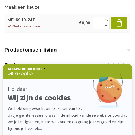
Maak een keuze
MFHX 10-24T
€0,00
Niet op voorraad
Productomschrijving
Reviews
Heeft u vragen over dit product?
Neem gerust contact op met onze
klantenservice via
verkoop@lijmenwinkel.nl
of
+31 (0)85 4011571
. Wij helpen u graag!