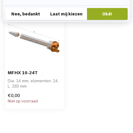
Recent bekeken
MFHX 10-24T
Dia: 14 mm, elementen: 24,
L: 283 mm
PRIJS OP AANVRAAG
€0,00
Niet op voorraad
STATOMIX™ MFH & MFHX
...