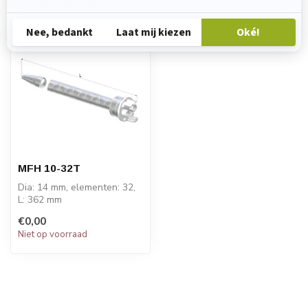
Recent bekeken
MFH 10-32T
Dia: 14 mm, elementen: 32,
L: 362 mm
PRIJS OP AANVRAAG
€0,00
Niet op voorraad
STATOMIX™ MFH & MFHX
...