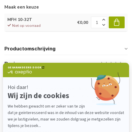
Maak een keuze
MFH 10-32T
€0,00
Niet op voorraad
Productomschrijving
Reviews
Heeft u vragen over dit product?
Neem gerust contact op met onze
klantenservice via
verkoop@lijmenwinkel.nl
of
+31 (0)85 4011571
. Wij helpen u graag!