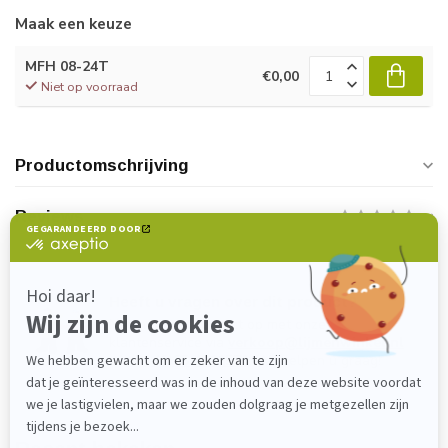
Maak een keuze
MFH 08-24T
€0,00
Niet op voorraad
Productomschrijving
Reviews
Heeft u vragen over dit product?
Neem gerust contact op met onze
klantenservice via
verkoop@lijmenwinkel.nl
of
+31 (0)85 4011571
. Wij helpen u graag!