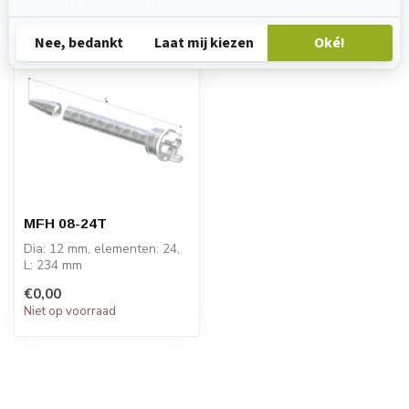
Recent bekeken
MFH 08-24T
Dia: 12 mm, elementen: 24,
L: 234 mm
PRIJS OP AANVRAAG
€0,00
Niet op voorraad
STATOMIX™ MFH & MFHX
...