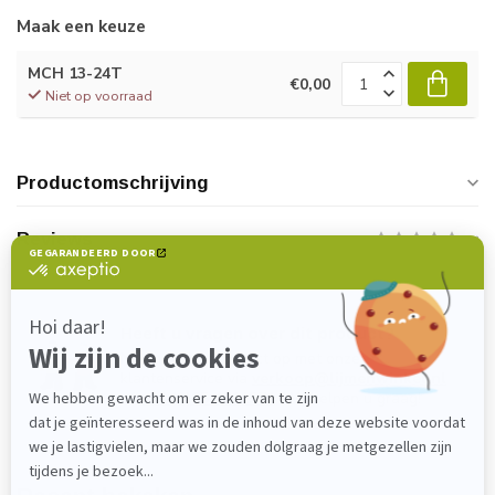
Maak een keuze
MCH 13-24T
€0,00
Niet op voorraad
Productomschrijving
Reviews
Heeft u vragen over dit product?
Neem gerust contact op met onze
klantenservice via
verkoop@lijmenwinkel.nl
of
+31 (0)85 4011571
. Wij helpen u graag!