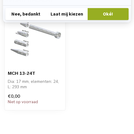
Recent bekeken
MCH 13-24T
Dia: 17 mm, elementen: 24,
L: 293 mm
PRIJS OP AANVRAAG
€0,00
Niet op voorraad
STATOMIX™ MCH en MCH...