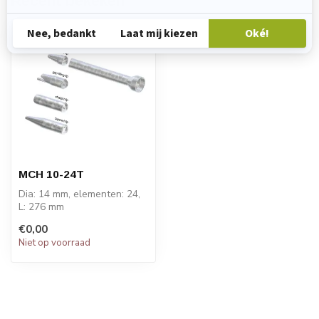
Recent bekeken
MCH 10-24T
Dia: 14 mm, elementen: 24,
L: 276 mm
PRIJS OP AANVRAAG
€0,00
Niet op voorraad
STATOMIX™ MCH en MCH...