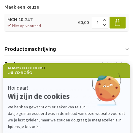
Maak een keuze
MCH 10-24T
€0,00
Niet op voorraad
Productomschrijving
Reviews
Heeft u vragen over dit product?
Neem gerust contact op met onze
klantenservice via
verkoop@lijmenwinkel.nl
of
+31 (0)85 4011571
. Wij helpen u graag!