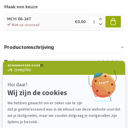
Maak een keuze
MCH 06-24T
€0,00
Niet op voorraad
Productomschrijving
Reviews
Heeft u vragen over dit product?
Neem gerust contact op met onze
klantenservice via
verkoop@lijmenwinkel.nl
of
+31 (0)85 4011571
. Wij helpen u graag!