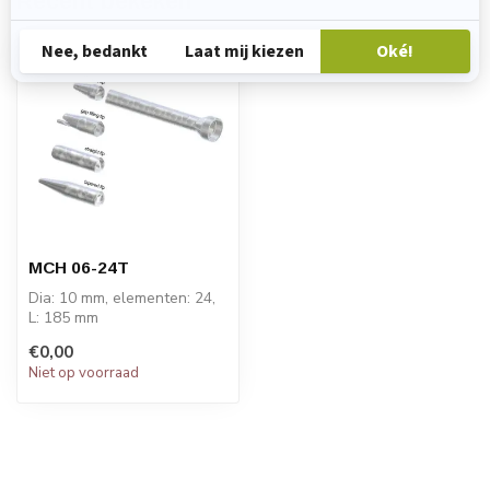
Recent bekeken
MCH 06-24T
Dia: 10 mm, elementen: 24,
L: 185 mm
PRIJS OP AANVRAAG
€0,00
Niet op voorraad
STATOMIX™ MCH en MCH...