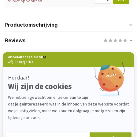
Niet op voorraad
Productomschrijving
Reviews
Heeft u vragen over dit product?
Neem gerust contact op met onze
klantenservice via
verkoop@lijmenwinkel.nl
of
+31 (0)85 4011571
. Wij helpen u graag!
Recent bekeken