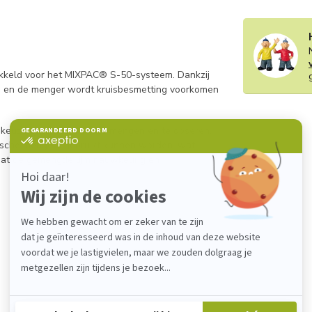
kkeld voor het MIXPAC® S-50-systeem. Dankzij
ge en de menger wordt kruisbesmetting voorkomen
euze lijmen efficiënt te mengen en te doseren.
tische mengers gebruikt kunnen worden, wat
 dat de gemengde lijm nauwkeurig en
Je beoordeling toevoegen