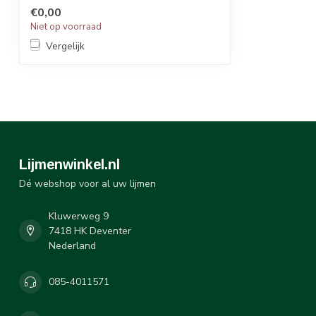
€0,00
STATOMIX™ MBH-seri...
Niet op voorraad
Vergelijk
Lijmenwinkel.nl
Dé webshop voor al uw lijmen
Kluwerweg 9
7418 HK Deventer
Nederland
085-4011571