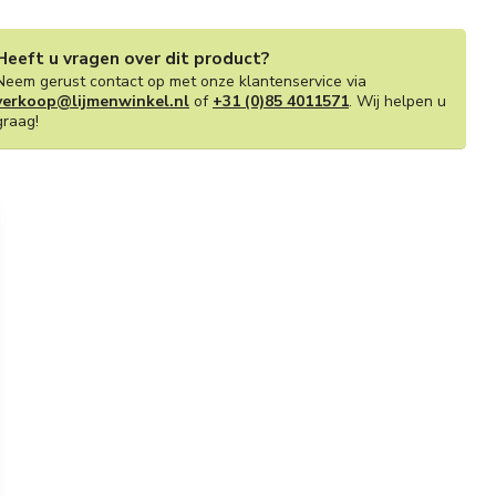
Heeft u vragen over dit product?
Neem gerust contact op met onze klantenservice via
verkoop@lijmenwinkel.nl
of
+31 (0)85 4011571
. Wij helpen u
graag!