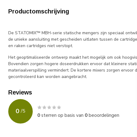
Productomschrijving
De STATOMIX™ MBH-serie statische mengers zijn speciaal ontwi
de unieke aansluiting met gescheiden uitlaten tussen de cartrid
en raken cartridges niet verstopt.
Het geoptimaliseerde ontwerp maakt het mogelijk om ook hoogvisk
Bovendien zorgen hogere doseerdrukken ervoor dat kleinere sta
materiaalverspilling vermindert. De kortere mixers zorgen ervoor
gecontroleerd kan worden aangebracht.
Reviews
0
/
5
0
sterren op basis van
0
beoordelingen