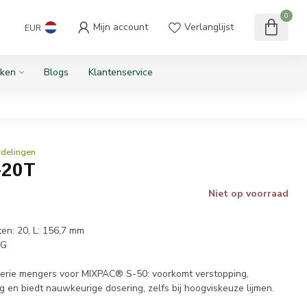
0
Mijn account
Verlanglijst
EUR
ken
Blogs
Klantenservice
rdelingen
-20T
Niet op voorraad
en: 20, L: 156,7 mm
AG
ie mengers voor MIXPAC® S-50: voorkomt verstopping,
ng en biedt nauwkeurige dosering, zelfs bij hoogviskeuze lijmen.