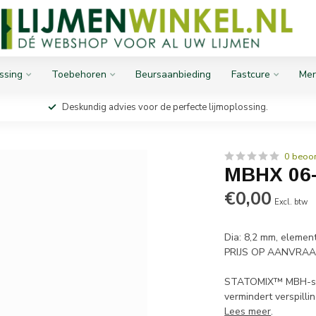
ssing
Toebehoren
Beursaanbieding
Fastcure
Mer
Deskundig advies voor de perfecte lijmoplossing.
0 beoo
MBHX 06
€0,00
Excl. btw
Dia: 8,2 mm, element
PRIJS OP AANVRA
STATOMIX™ MBH-ser
vermindert verspilli
Lees meer
.