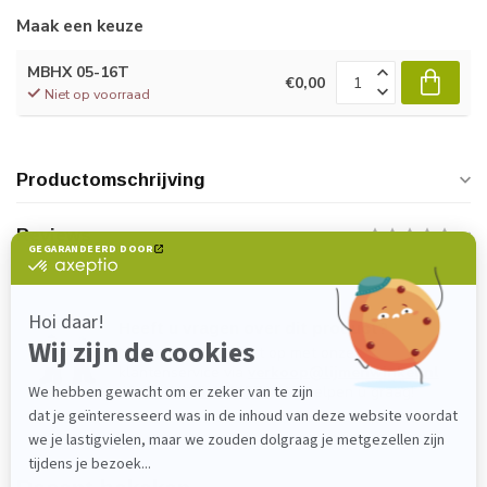
Maak een keuze
MBHX 05-16T
€0,00
Niet op voorraad
Productomschrijving
Reviews
Heeft u vragen over dit product?
Neem gerust contact op met onze
klantenservice via
verkoop@lijmenwinkel.nl
of
+31 (0)85 4011571
. Wij helpen u graag!