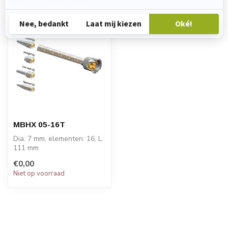
Recent bekeken
MBHX 05-16T
Dia: 7 mm, elementen: 16, L:
111 mm
PRIJS OP AANVRAAG
€0,00
Niet op voorraad
STATOMIX™ MBH-serie
me...