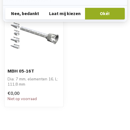
Recent bekeken
MBH 05-16T
Dia: 7 mm, elementen 16, L:
111,8 mm
PRIJS OP AANVRAAG!
€0,00
Niet op voorraad
STATOMIX™ MBH Serie...