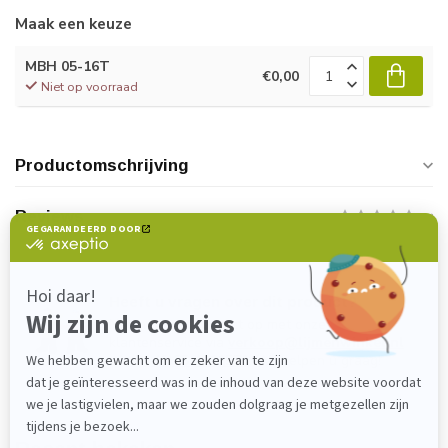
Maak een keuze
MBH 05-16T
€0,00
Niet op voorraad
Productomschrijving
Reviews
Heeft u vragen over dit product?
Neem gerust contact op met onze
klantenservice via
verkoop@lijmenwinkel.nl
of
+31 (0)85 4011571
. Wij helpen u graag!