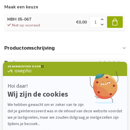
Maak een keuze
MBH 05-06T
€0,00
Niet op voorraad
Productomschrijving
Reviews
Heeft u vragen over dit product?
Neem gerust contact op met onze
klantenservice via
verkoop@lijmenwinkel.nl
of
+31 (0)85 4011571
. Wij helpen u graag!