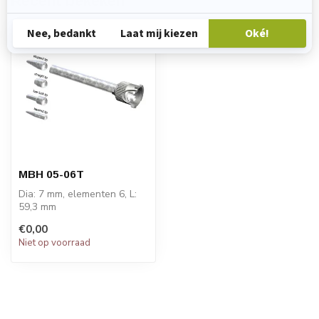
Recent bekeken
MBH 05-06T
Dia: 7 mm, elementen 6, L:
59,3 mm
PRIJS OP AANVRAAG!
€0,00
Niet op voorraad
STATOMIX™ MBH Series ...