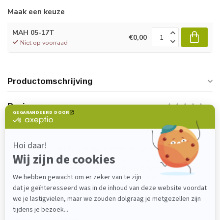
Maak een keuze
MAH 05-17T
€0,00
Niet op voorraad
Productomschrijving
Reviews
Heeft u vragen over dit product?
Neem gerust contact op met onze
klantenservice via
verkoop@lijmenwinkel.nl
of
+31 (0)85 4011571
. Wij helpen u graag!