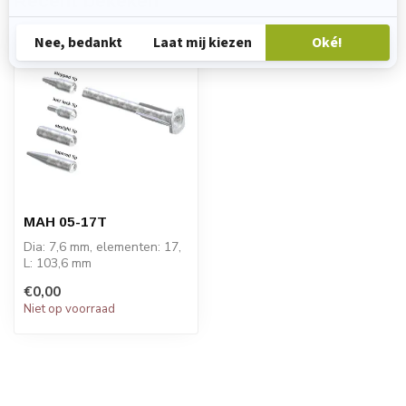
Recent bekeken
MAH 05-17T
Dia: 7,6 mm, elementen: 17,
L: 103,6 mm
PRIJS OP AANVRAAG!
€0,00
Niet op voorraad
De STATOMIX™ MAH...